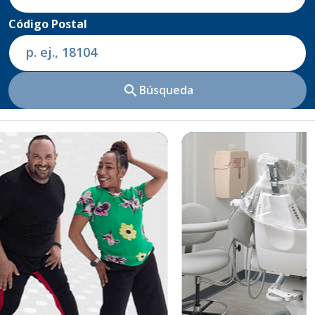
Código Postal
search
Búsqueda