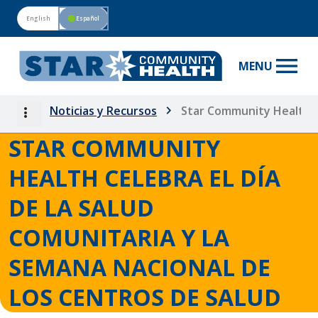
English
circle
Español
menu
MENU
more_vert
Noticias y Recursos
Star Community Health ce
STAR COMMUNITY
HEALTH CELEBRA EL DÍA
DE LA SALUD
COMUNITARIA Y LA
SEMANA NACIONAL DE
LOS CENTROS DE SALUD