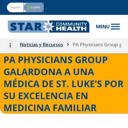
English
circle
Español
menu
MENU
more_vert
Noticias y Recursos
PA Physicians Group gala
PA PHYSICIANS GROUP
GALARDONA A UNA
MÉDICA DE ST. LUKE’S POR
SU EXCELENCIA EN
MEDICINA FAMILIAR