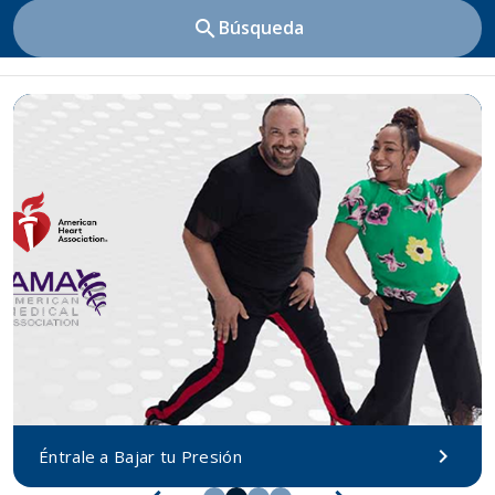
search
Búsqueda
chevron_right
Éntrale a Bajar tu Presión