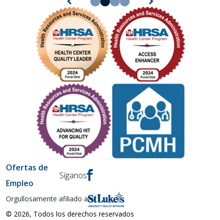
expand_less
expand_more
Ofertas de
Síganos
Empleo
Orgullosamente afiliado a
© 2026, Todos los derechos reservados